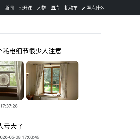
新闻
公开课
人物
图片
机动车
写点什么

个耗电细节很少人注意
17:37:28
人亏大了
026-06-08 17:03:49