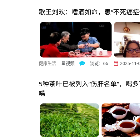
歌王刘欢：嗜酒如命，患“不死癌症
健康生活
星视频
浏览：66
2025-11-0


5种茶叶已被列入“伤肝名单”，喝
嘴