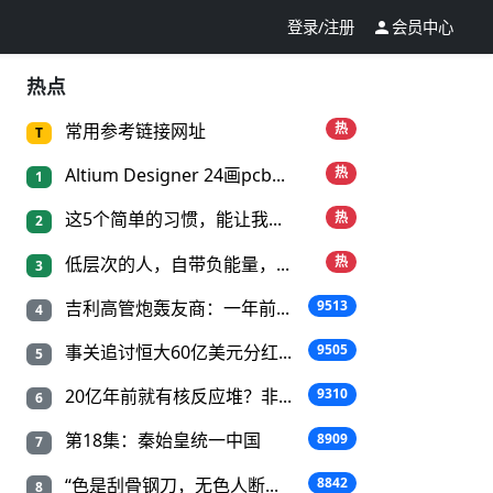
登录/注册
会员中心

热点
常用参考链接网址
热
T
Altium Designer 24画pcb...
热
1
这5个简单的习惯，能让我...
热
2
低层次的人，自带负能量，...
热
3
吉利高管炮轰友商：一年前...
9513
4
事关追讨恒大60亿美元分红...
9505
5
20亿年前就有核反应堆？非...
9310
6
第18集：秦始皇统一中国
8909
7
“色是刮骨钢刀，无色人断...
8842
8