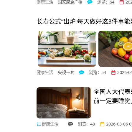
健康生活
国家应急广播
浏览：64
202


长寿公式”出炉 每天做好这3件事能
健康生活
央视一套
浏览：54
2026-04


全国人大代表
前一定要睡觉
健康生活
浏览：48
2026-03-06 0


