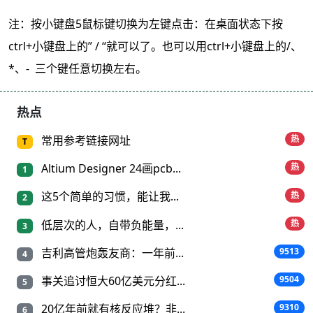
注：按小键盘5鼠标键切换为左键点击：在桌面状态下按
ctrl+小键盘上的” / “就可以了。也可以用ctrl+小键盘上的/、
*、- 三个键任意切换左右。
热点
常用参考链接网址
热
T
Altium Designer 24画pcb...
热
1
这5个简单的习惯，能让我...
热
2
低层次的人，自带负能量，...
热
3
吉利高管炮轰友商：一年前...
9513
4
事关追讨恒大60亿美元分红...
9504
5
20亿年前就有核反应堆？非...
9310
6