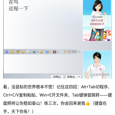
看，没鼠标的世界根本不慌！记住这四招：Alt+Tab切程序、
Ctrl+C/V复制粘贴、Win+E开文件夹、Tab键弹窗跳转——键
盘照样让你稳如泰山！练三次，你会回来谢我👍（键盘在
手，天下你有！）