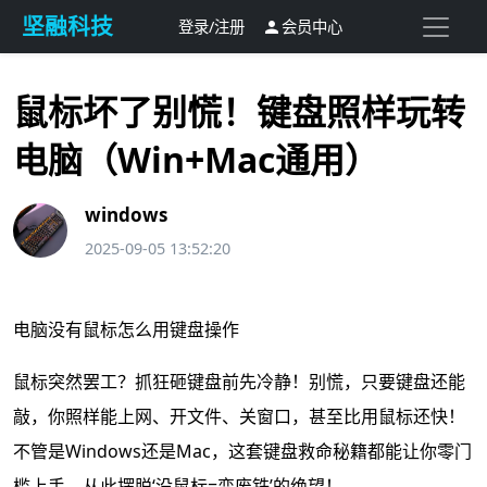
坚融科技
登录/注册
会员中心

鼠标坏了别慌！键盘照样玩转
电脑（Win+Mac通用）
windows
2025-09-05 13:52:20
电脑没有鼠标怎么用键盘操作
鼠标突然罢工？抓狂砸键盘前先冷静！别慌，只要键盘还能
敲，你照样能上网、开文件、关窗口，甚至比用鼠标还快！
不管是Windows还是Mac，这套键盘救命秘籍都能让你零门
槛上手，从此摆脱‘没鼠标=变废铁’的绝望！