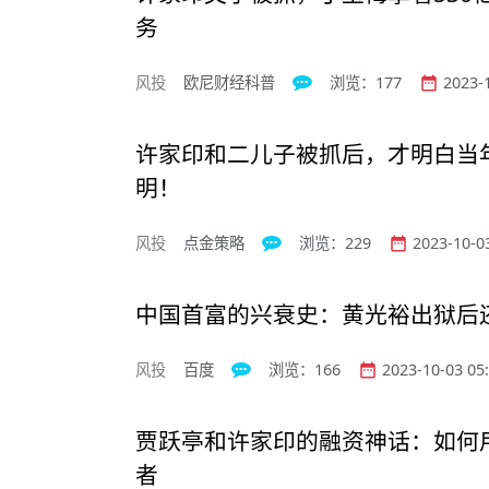
务
风投
欧尼财经科普
浏览：177
2023-1


许家印和二儿子被抓后，才明白当
明！
风投
点金策略
浏览：229
2023-10-03


中国首富的兴衰史：黄光裕出狱后
风投
百度
浏览：166
2023-10-03 05:


贾跃亭和许家印的融资神话：如何
者