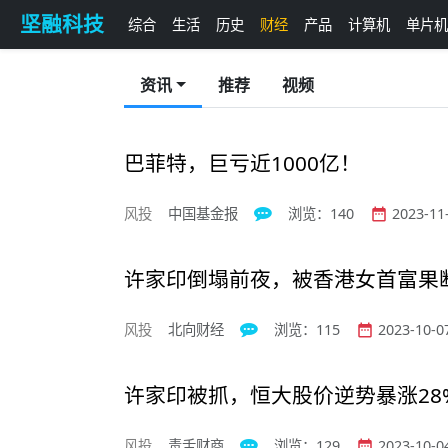
坚融科技
综合
生活
历史
财经
产品
计算机
单片机
资讯
推荐
视频
巴菲特，巨亏近1000亿！
风投
中国基金报
浏览：140
2023-11-


许家印倒塌前夜，被香港女首富果断
风投
北向财经
浏览：115
2023-10-07


许家印被抓，恒大股价逆势暴涨28
风投
毒舌财商
浏览：129
2023-10-04

