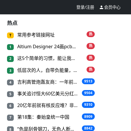
登录/注册
会员中心

热点
常用参考链接网址
热
T
Altium Designer 24画pcb...
热
1
这5个简单的习惯，能让我...
热
2
低层次的人，自带负能量，...
热
3
吉利高管炮轰友商：一年前...
9513
4
事关追讨恒大60亿美元分红...
9504
5
20亿年前就有核反应堆？非...
9310
6
第18集：秦始皇统一中国
8909
7
“色是刮骨钢刀，无色人断...
8842
8